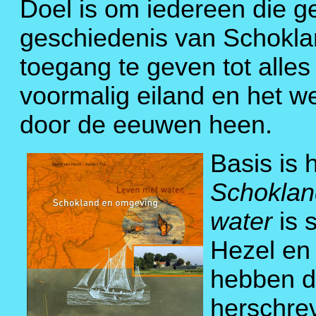
Doel is om iedereen die ge
geschiedenis van Schokla
toegang te geven tot alles
voormalig eiland en het w
door de eeuwen heen.
Basis is 
Schoklan
water
is 
Hezel en 
hebben d
herschrev